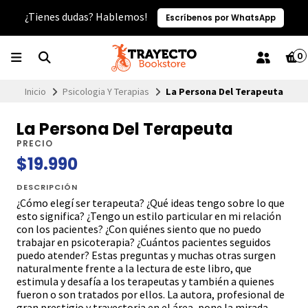
¿Tienes dudas? Hablemos!
Escríbenos por WhatsApp
0
Inicio
Psicologia Y Terapias
La Persona Del Terapeuta
La Persona Del Terapeuta
PRECIO
$19.990
DESCRIPCIÓN
¿Cómo elegí ser terapeuta? ¿Qué ideas tengo sobre lo que
esto significa? ¿Tengo un estilo particular en mi relación
con los pacientes? ¿Con quiénes siento que no puedo
trabajar en psicoterapia? ¿Cuántos pacientes seguidos
puedo atender? Estas preguntas y muchas otras surgen
naturalmente frente a la lectura de este libro, que
estimula y desafía a los terapeutas y también a quienes
fueron o son tratados por ellos. La autora, profesional de
gran prestigio y trayectoria en el área, pone la mirada