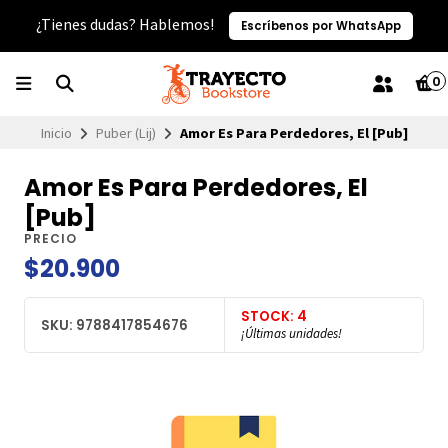
¿Tienes dudas? Hablemos!
Escríbenos por WhatsApp
0
Inicio
Puber (Lij)
Amor Es Para Perdedores, El [Pub]
Amor Es Para Perdedores, El
[Pub]
PRECIO
$20.900
STOCK: 4
SKU: 9788417854676
¡Últimas unidades!