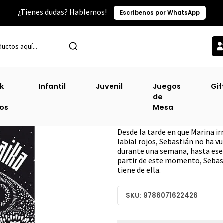
¿Tienes dudas? Hablemos!
Escríbenos por WhatsApp
Inicio
Puber (Lij)
Buenas Noches Laika [Pub]
k
Infantil
Juvenil
Juegos
Gif
de
Buenas Noches L
ros
Mesa
DESCRIPCIÓN
Desde la tarde en que Marina irr
labial rojos, Sebastián no ha vu
durante una semana, hasta ese l
partir de este momento, Sebas
tiene de ella.
SKU: 9786071622426