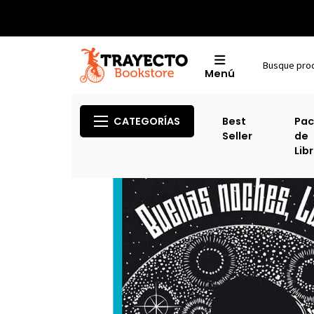
Menú
CATEGORÍAS
Best
Pac
Seller
de
Lib