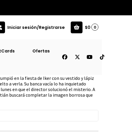
Iniciar sesión/Registrarse
$0
0
tCards
Ofertas
aika [Pub]
umpió en la fiesta de Iker con su vestido y lápiz
elto a verla. Su banca vacía lo ha inquietado
unes en que el director solucionó el misterio. A
tián buscará completar la imagen borrosa que