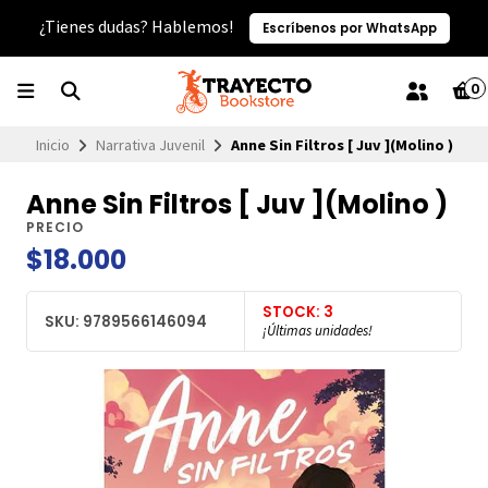
¿Tienes dudas? Hablemos!
Escríbenos por WhatsApp
0
Inicio
Narrativa Juvenil
Anne Sin Filtros [ Juv ](Molino )
Anne Sin Filtros [ Juv ](Molino )
PRECIO
$18.000
STOCK: 3
SKU: 9789566146094
¡Últimas unidades!