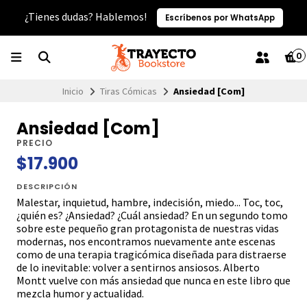
¿Tienes dudas? Hablemos!
Escríbenos por WhatsApp
0
Inicio
Tiras Cómicas
Ansiedad [Com]
Ansiedad [Com]
PRECIO
$17.900
DESCRIPCIÓN
Malestar, inquietud, hambre, indecisión, miedo... Toc, toc,
¿quién es? ¿Ansiedad? ¿Cuál ansiedad? En un segundo tomo
sobre este pequeño gran protagonista de nuestras vidas
modernas, nos encontramos nuevamente ante escenas
como de una terapia tragicómica diseñada para distraerse
de lo inevitable: volver a sentirnos ansiosos. Alberto
Montt vuelve con más ansiedad que nunca en este libro que
mezcla humor y actualidad.