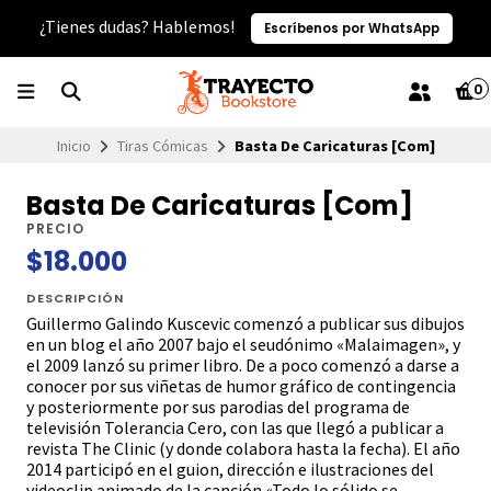
¿Tienes dudas? Hablemos!
Escríbenos por WhatsApp
0
Inicio
Tiras Cómicas
Basta De Caricaturas [Com]
Basta De Caricaturas [Com]
PRECIO
$18.000
DESCRIPCIÓN
Guillermo Galindo Kuscevic comenzó a publicar sus dibujos
en un blog el año 2007 bajo el seudónimo «Malaimagen», y
el 2009 lanzó su primer libro. De a poco comenzó a darse a
conocer por sus viñetas de humor gráfico de contingencia
y posteriormente por sus parodias del programa de
televisión Tolerancia Cero, con las que llegó a publicar a
revista The Clinic (y donde colabora hasta la fecha). El año
2014 participó en el guion, dirección e ilustraciones del
videoclip animado de la canción «Todo lo sólido se