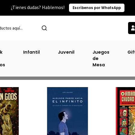
¿Tienes dudas? Hablemos!
Escríbenos por WhatsApp
Inicio
Tiras Cómicas
k
Infantil
Juvenil
Juegos
Gif
de
Tiras Cómicas
ros
Mesa