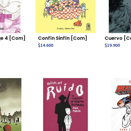
e 4 [Com]
Confín Sinfín [Com]
Cuervo [
$14.600
$19.900