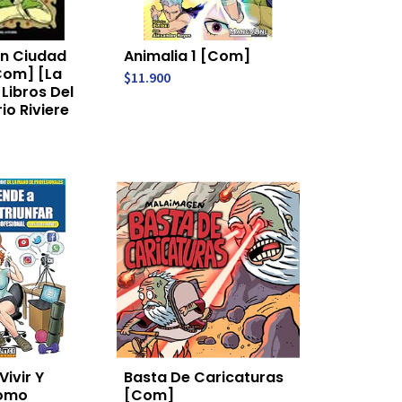
n Ciudad
Animalia 1 [Com]
Com] [La
$11.900
[Libros Del
io Riviere
ivir Y
Basta De Caricaturas
Como
[Com]