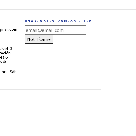
ÚNASE A NUESTRA NEWSLETTER
gmail.com
Notifícame
ivel -3
stación
ea 6.
s de
1 hrs, Sáb