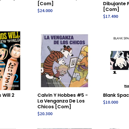
[Com]
Dibujante 
[Com]
$24.000
$17.490
 Will 2
Calvin Y Hobbes #5 -
Blank Spac
La Venganza De Los
$10.000
Chicos [Com]
$20.300