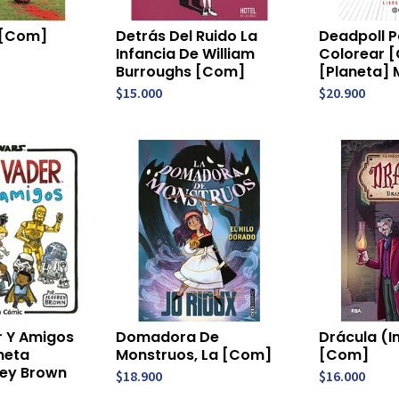
 [Com]
Detrás Del Ruido La
Deadpoll P
Infancia De William
Colorear 
Burroughs [Com]
[Planeta] 
$15.000
$20.900
r Y Amigos
Domadora De
Drácula (I
neta
Monstruos, La [Com]
[Com]
rey Brown
$18.900
$16.000