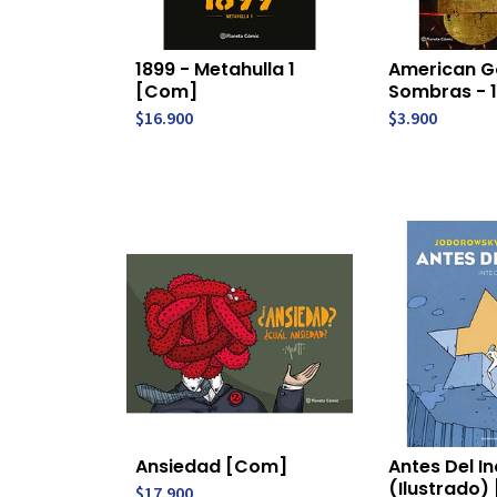
1899 - Metahulla 1
American G
[Com]
Sombras - 
$16.900
$3.900
Ansiedad [Com]
Antes Del In
(Ilustrado)
$17.900