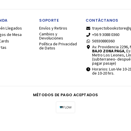
ENDA
SOPORTE
CONTÁCTANOS
ién Llegados
Envíos y Retiros
trayectobookstore@
Cambios y
gos de Mesa
+56 9 3088 0360
Devoluciones
Cards
56930880360
Política de Privacidad
Av. Providencia 2296, N
rtas
de Datos
BAJO ZONA PAGA
, E
Metro Los Leones, Lín
(subterraneo- despué
pagar pasaje)
Horarios: Lun-Vie 10-2
de 10-20 hrs.
MÉTODOS DE PAGO ACEPTADOS