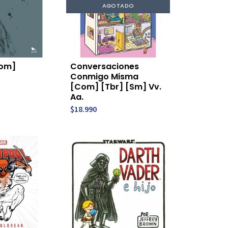
AGOTADO
Com]
Conversaciones
Conmigo Misma
[Com] [Tbr] [Sm] Vv.
Aa.
$18.990