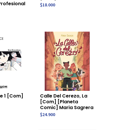
Profesional
$18.000
e 1 [Com]
Calle Del Cerezo, La
[Com] [Planeta
Comic] Maria Sagrera
$24.900