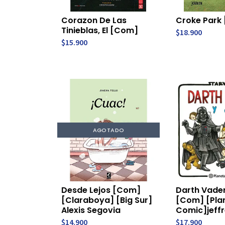
Corazon De Las
Croke Park
Tinieblas, El [Com]
$18.900
$15.900
AGOTADO
Desde Lejos [Com]
Darth Vade
[Claraboya] [Big Sur]
[Com] [Pla
Alexis Segovia
Comic]jeff
$14.900
$17.900