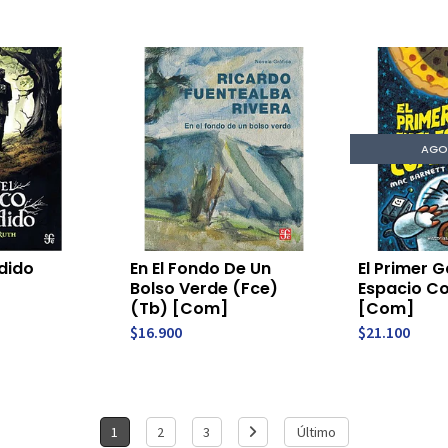
AGO
rdido
En El Fondo De Un
El Primer G
Bolso Verde (Fce)
Espacio Co
(Tb) [Com]
[Com]
$16.900
$21.100
1
2
3
Último