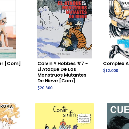
er [Com]
Calvin Y Hobbes #7 -
Complex A
El Ataque De Los
$12.000
Monstruos Mutantes
De Nieve [Com]
$20.300