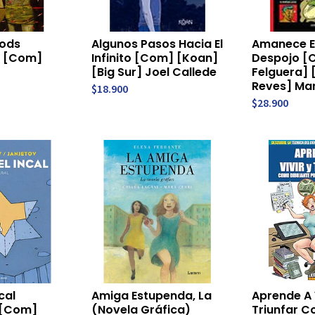
ods
Algunos Pasos Hacia El
Amanece E
1 [Com]
Infinito [Com] [Koan]
Despojo [
[Big Sur] Joel Callede
Felguera] 
Reves] Mar
$18.900
$28.900
cal
Amiga Estupenda, La
Aprende A V
 [Com]
(Novela Gráfica)
Triunfar 