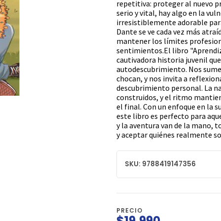
repetitiva: proteger al nuevo 
serio y vital, hay algo en la vu
irresistiblemente adorable par
Dante se ve cada vez más atraído
mantener los límites profesion
sentimientos.El libro "Aprendi
cautivadora historia juvenil q
autodescubrimiento. Nos sumerg
chocan, y nos invita a reflexion
descubrimiento personal. La na
construidos, y el ritmo mantie
el final. Con un enfoque en la 
este libro es perfecto para aqu
y la aventura van de la mano, t
y aceptar quiénes realmente s
SKU: 9788419147356
PRECIO
$19.990