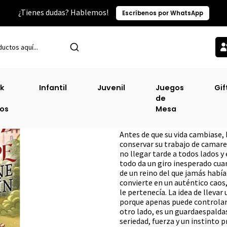
¿Tienes dudas? Hablemos!
Escríbenos por WhatsApp
Inicio
Narrativa Juvenil
Aprendiz De Príncipe [Juv]
k
Infantil
Juvenil
Juegos
Gif
de
Aprendiz De Prín
ros
Mesa
DESCRIPCIÓN
Antes de que su vida cambiase,
conservar su trabajo de camarer
no llegar tarde a todos lados y
todo da un giro inesperado cua
de un reino del que jamás había
convierte en un auténtico caos,
le pertenecía. La idea de lleva
porque apenas puede controlar 
otro lado, es un guardaespaldas
seriedad, fuerza y un instinto 