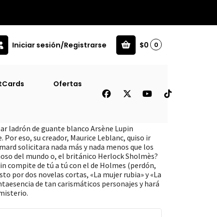
Iniciar sesión/Registrarse
$0
0
Holmes
tCards
Ofertas
tra Sherlock Holmes
par ladrón de guante blanco Arsène Lupin
 Por eso, su creador, Maurice Leblanc, quiso ir
nimard solicitara nada más y nada menos que los
moso del mundo o, el británico Herlock Sholmès?
pin compite de tú a tú con el de Holmes (perdón,
to por dos novelas cortas, «La mujer rubia» y «La
intaesencia de tan carismáticos personajes y hará
misterio.