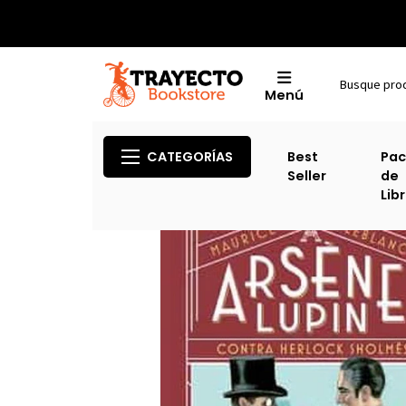
Menú
Inicio
CATEGORÍAS
Best
Pac
Seller
de
Lib