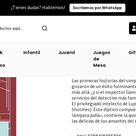
¿Tienes dudas? Hablemos!
Escríbenos por WhatsApp
Suspenso, Novela Negra, Thriller
Arsene Lupin Contra Sherlock 
k
Infantil
Juvenil
Juegos
Gif
de
Arsene Lupin Con
ros
Mesa
DESCRIPCIÓN
Las primeras historias del sim
gozaron de un éxito fulminante.
más allá: ¿y si el inspector Ga
servicios del detective más fa
El privilegiado intelecto de Lu
Sholmès). Este díptico compues
lámpara judía», contiene la qu
las delicias de los amantes del 