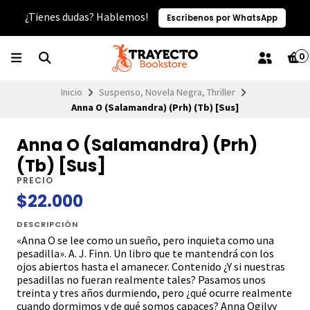
¿Tienes dudas? Hablemos!
Escríbenos por WhatsApp
0
Inicio
Suspenso, Novela Negra, Thriller
Anna O (Salamandra) (Prh) (Tb) [Sus]
Anna O (Salamandra) (Prh)
(Tb) [Sus]
PRECIO
$22.000
DESCRIPCIÓN
«Anna O se lee como un sueño, pero inquieta como una
pesadilla». A. J. Finn. Un libro que te mantendrá con los
ojos abiertos hasta el amanecer. Contenido ¿Y si nuestras
pesadillas no fueran realmente tales? Pasamos unos
treinta y tres años durmiendo, pero ¿qué ocurre realmente
cuando dormimos y de qué somos capaces? Anna Ogilvy