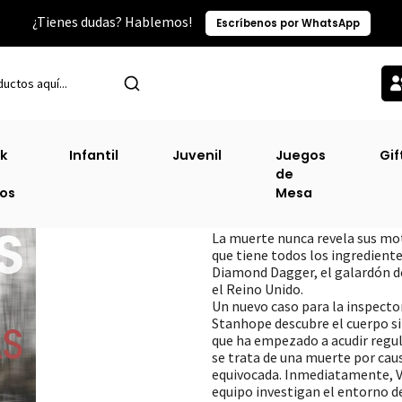
¿Tienes dudas? Hablemos!
Escríbenos por WhatsApp
Inicio
Suspenso, Novela Negra, Thriller
Almas Silenciosas [Sus]
k
Infantil
Juvenil
Juegos
Gif
de
Almas Silenciosa
ros
Mesa
DESCRIPCIÓN
La muerte nunca revela sus mo
que tiene todos los ingredientes
Diamond Dagger, el galardón d
el Reino Unido.
Un nuevo caso para la inspect
Stanhope descubre el cuerpo sin
que ha empezado a acudir regul
se trata de una muerte por cau
equivocada. Inmediatamente, Ve
equipo investigan el entorno de