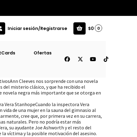
Iniciar sesión/Registrarse
$0
0
tCards
Ofertas
s [Sus]
tivosAnn Cleeves nos sorprende con una novela
 del misterio clásico, y que ha recibido el
e novela negra más importante que se otorga en
ora Vera StanhopeCuando la inspectora Vera
 vida de una mujer en la sauna del gimnasio al
armente, cree que, por primera vez en su carrera,
sas naturales. Pero no podría estar más
ra, su ayudante Joe Ashworth y el resto del
 la víctima y la posible motivación del asesino.