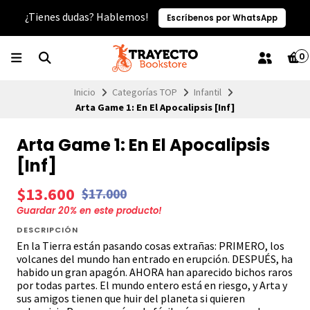
¿Tienes dudas? Hablemos!
Escríbenos por WhatsApp
0
Inicio
Categorías TOP
Infantil
Arta Game 1: En El Apocalipsis [Inf]
Arta Game 1: En El Apocalipsis
[Inf]
$13.600
$17.000
Guardar
20
% en este producto!
DESCRIPCIÓN
En la Tierra están pasando cosas extrañas: PRIMERO, los
volcanes del mundo han entrado en erupción. DESPUÉS, ha
habido un gran apagón. AHORA han aparecido bichos raros
por todas partes. El mundo entero está en riesgo, y Arta y
sus amigos tienen que huir del planeta si quieren