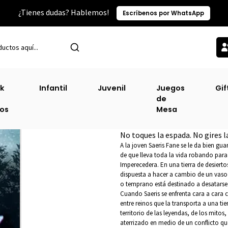
¿Tienes dudas? Hablemos!
Escríbenos por WhatsApp
Inicio
Otras Categorías
Fantasía
Quicksilver - Saga Alquimia #
k
Infantil
Juvenil
Juegos
Gif
de
Quicksilver - Sa
ros
Mesa
DESCRIPCIÓN
No toques la espada. No gires la
A la joven Saeris Fane se le da bien gua
de que lleva toda la vida robando para
Imperecedera. En una tierra de desiert
dispuesta a hacer a cambio de un vaso
o temprano está destinado a desatarse
Cuando Saeris se enfrenta cara a cara 
entre reinos que la transporta a una tie
territorio de las leyendas, de los mitos, 
aterrizado en medio de un conflicto qu