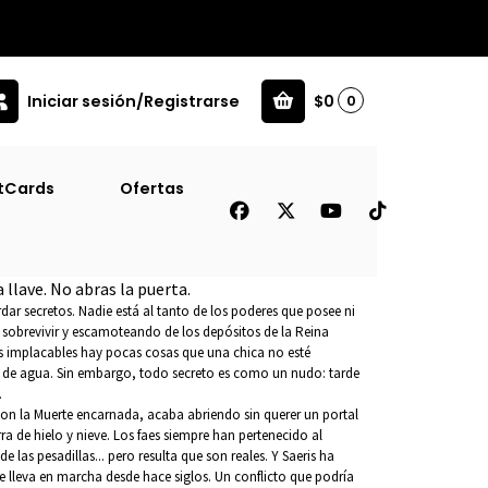
Iniciar sesión/Registrarse
$0
0
1
tCards
Ofertas
ga Alquimia #1
 llave. No abras la puerta.
rdar secretos. Nadie está al tanto de los poderes que posee ni
 sobrevivir y escamoteando de los depósitos de la Reina
os implacables hay pocas cosas que una chica no esté
 de agua. Sin embargo, todo secreto es como un nudo: tarde
.
con la Muerte encarnada, acaba abriendo sin querer un portal
rra de hielo y nieve. Los faes siempre han pertenecido al
de las pesadillas... pero resulta que son reales. Y Saeris ha
e lleva en marcha desde hace siglos. Un conflicto que podría