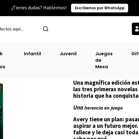
¿Tienes dudas? Hablemos!
Escríbenos por WhatsApp
Inicio
Fantasia Y Aventuras
Estuche Una Herencia En Juego
k
Infantil
Juvenil
Juegos
Gif
de
Estuche Una Her
ros
Mesa
DESCRIPCIÓN
Una magnífica edición es
las tres primeras novelas
historia que ha conquista
Una
herencia
en
juego
Avery tiene un plan: pasa
aspirar a un futuro mejor
fallece y le deja casi tod
sabe por qué.