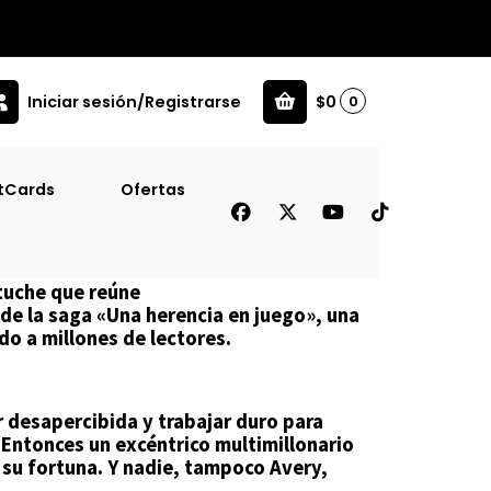
Iniciar sesión/Registrarse
$0
0
tCards
Ofertas
encia En Juego
tuche que reúne
 de la saga «Una herencia en juego», una
do a millones de lectores.
r desapercibida y trabajar duro para
. Entonces un excéntrico multimillonario
a su fortuna. Y nadie, tampoco Avery,