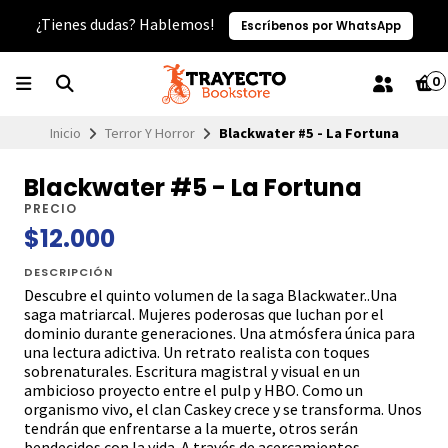
¿Tienes dudas? Hablemos!
Escríbenos por WhatsApp
0
Inicio
Terror Y Horror
Blackwater #5 - La Fortuna
Blackwater #5 - La Fortuna
PRECIO
$12.000
DESCRIPCIÓN
Descubre el quinto volumen de la saga Blackwater..Una
saga matriarcal. Mujeres poderosas que luchan por el
dominio durante generaciones. Una atmósfera única para
una lectura adictiva. Un retrato realista con toques
sobrenaturales. Escritura magistral y visual en un
ambicioso proyecto entre el pulp y HBO. Como un
organismo vivo, el clan Caskey crece y se transforma. Unos
tendrán que enfrentarse a la muerte, otros serán
bendecidos con la vida. A través de acercamientos