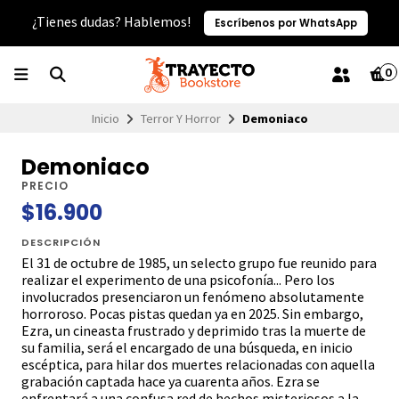
¿Tienes dudas? Hablemos!
Escríbenos por WhatsApp
0
Inicio
Terror Y Horror
Demoniaco
Demoniaco
PRECIO
$16.900
DESCRIPCIÓN
El 31 de octubre de 1985, un selecto grupo fue reunido para
realizar el experimento de una psicofonía... Pero los
involucrados presenciaron un fenómeno absolutamente
horroroso. Pocas pistas quedan ya en 2025. Sin embargo,
Ezra, un cineasta frustrado y deprimido tras la muerte de
su familia, será el encargado de una búsqueda, en inicio
escéptica, para hilar dos muertes relacionadas con aquella
grabación captada hace ya cuarenta años. Ezra se
enfrentará a una confusa red de hechos misteriosos a la