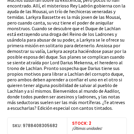
Muchos susurran sobre su existencia, pero pocos lo han
encontrado. Allí, el misterioso Rey Ladrón gobierna con la
ayuda de las Mousai, un trío de hechiceras veneradas y
temidas. Larkyra Bassette es la más joven de las Mousai,
pero cuando canta, su voz tiene el poder de aniquilar
monstruos. Cuando se descubre que el Duque de Lachlan
está extrayendo una droga del Reino de los Ladrones y
usándola para abusar de su poder, a Larkyra se le ofrece su
primera misión en solitario para detenerlo. Ansiosa por
demostrar su valía, Larkyra acepta haciéndose pasar por la
posible esposa del duque. Sus planes se complican cuando
se siente atraída por Lord Darius Mekenna, el heredero al
trono de Lachlan. Pronto sospecha que Darius tiene sus
propios motivos para librar a Lachlan del corrupto duque,
pero ambos deben aprender a confiar el uno en el otro si
quieren tener alguna posibilidad de salvar al pueblo de
Lachlan y a sí mismos. Bienvenidos al mundo de Aadilor,
donde todos pueden ser asesinos y ladrones, y las notas
más seductoras suelen ser las más mortíferas. ¿Te atreves
a escucharlas? Edición especial con cantos tintados.
STOCK: 2
SKU: 9788408305682
¡Últimas unidades!