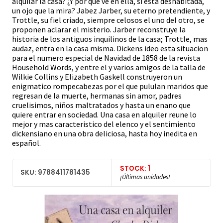
alquilar la casa? ¿Y por que ve en ella, si esta deshabitada,
un ojo que la mira? Jabez Jarber, su eterno pretendiente, y
Trottle, su fiel criado, siempre celosos el uno del otro, se
proponen aclarar el misterio. Jarber reconstruye la
historia de los antiguos inquilinos de la casa; Trottle, mas
audaz, entra en la casa misma. Dickens ideo esta situacion
para el numero especial de Navidad de 1858 de la revista
Household Words, y entre el y varios amigos de la talla de
Wilkie Collins y Elizabeth Gaskell construyeron un
enigmatico rompecabezas por el que pululan maridos que
regresan de la muerte, hermanas sin amor, padres
cruelisimos, niños maltratados y hasta un enano que
quiere entrar en sociedad. Una casa en alquiler reune lo
mejor y mas caracteristico del elenco y el sentimiento
dickensiano en una obra deliciosa, hasta hoy inedita en
español.
STOCK: 1
SKU: 9788411781435
¡Últimas unidades!