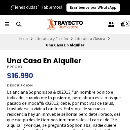
¿Tienes dudas? Hablemos!
Escríbenos por WhatsApp
0
Inicio
Literatura y Ficción
Literatura Clásica
Una Casa En Alquiler
Una Casa En Alquiler
PRECIO
$16.990
DESCRIPCIÓN
La anciana Sophonisba & x02013;"un nombre bonito e
indicado, cuando me lo pusieron, pero ahora esta mas que
pasado de moda"& x02013; debe, por motivos de salud,
trasladarse a vivir a Londres. Enfrente de su nueva
residencia hay un inmueble señorial pero deteriorado, del
que cuelga desde tiempos inmemoriales el cartel de "Se
alquila". ¿Por que, se pregunta Sophonisba, nadie quiere