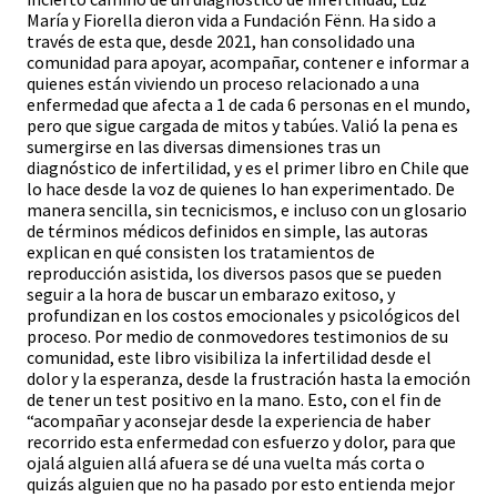
María y Fiorella dieron vida a Fundación Fënn. Ha sido a
través de esta que, desde 2021, han consolidado una
comunidad para apoyar, acompañar, contener e informar a
quienes están viviendo un proceso relacionado a una
enfermedad que afecta a 1 de cada 6 personas en el mundo,
pero que sigue cargada de mitos y tabúes. Valió la pena es
sumergirse en las diversas dimensiones tras un
diagnóstico de infertilidad, y es el primer libro en Chile que
lo hace desde la voz de quienes lo han experimentado. De
manera sencilla, sin tecnicismos, e incluso con un glosario
de términos médicos definidos en simple, las autoras
explican en qué consisten los tratamientos de
reproducción asistida, los diversos pasos que se pueden
seguir a la hora de buscar un embarazo exitoso, y
profundizan en los costos emocionales y psicológicos del
proceso. Por medio de conmovedores testimonios de su
comunidad, este libro visibiliza la infertilidad desde el
dolor y la esperanza, desde la frustración hasta la emoción
de tener un test positivo en la mano. Esto, con el fin de
“acompañar y aconsejar desde la experiencia de haber
recorrido esta enfermedad con esfuerzo y dolor, para que
ojalá alguien allá afuera se dé una vuelta más corta o
quizás alguien que no ha pasado por esto entienda mejor