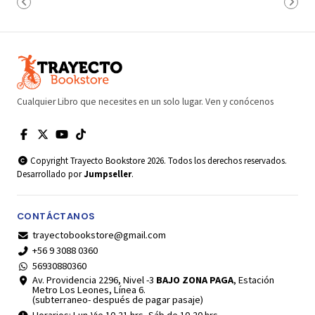
Cualquier Libro que necesites en un solo lugar. Ven y conócenos
Copyright Trayecto Bookstore 2026. Todos los derechos reservados.
Desarrollado por
Jumpseller
.
CONTÁCTANOS
trayectobookstore@gmail.com
+56 9 3088 0360
56930880360
Av. Providencia 2296, Nivel -3
BAJO ZONA PAGA
, Estación
Metro Los Leones, Línea 6.
(subterraneo- después de pagar pasaje)
Horarios: Lun-Vie 10-21 hrs, Sáb de 10-20 hrs.