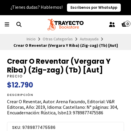
¿Tienes dudas? Hablemos!
Escríbenos por WhatsApp
0
Inicio
Otras Categorías
Autoayuda
Crear O Reventar (Vergara Y Riba) (Zig-zag) (Tb) [Aut]
Crear O Reventar (Vergara Y
Riba) (Zig-zag) (Tb) [Aut]
PRECIO
$12.790
DESCRIPCIÓN
Crear O Reventar, Autor: Arena Facundo, Editorial: V&R
Editoras, Año: 2019, Idioma: Castellano: N° páginas: 304,
Encuadernación: Rústica, Isbn13: 9789877475586
SKU: 9789877475586