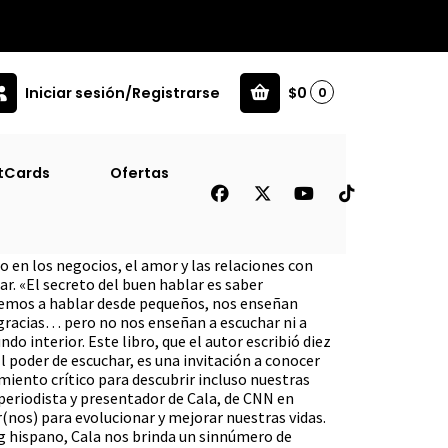
Iniciar sesión/Registrarse
$0
0
iana )
tCards
Ofertas
r(te) [ Aut ] ( Diana )
o en los negocios, el amor y las relaciones con
r. «El secreto del buen hablar es saber
demos a hablar desde pequeños, nos enseñan
gracias… pero no nos enseñan a escuchar ni a
 interior. Este libro, que el autor escribió diez
l poder de escuchar, es una invitación a conocer
amiento crítico para descubrir incluso nuestras
periodista y presentador de Cala, de CNN en
(nos) para evolucionar y mejorar nuestras vidas.
g hispano, Cala nos brinda un sinnúmero de