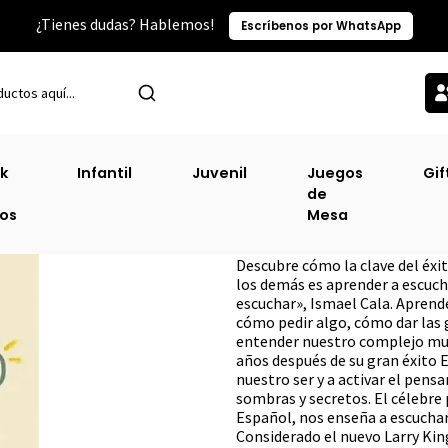
¿Tienes dudas? Hablemos!
Escríbenos por WhatsApp
Otras Categorías
Autoayuda
El Arte De Escuchar(te) [ Aut ] ( D
k
Infantil
Juvenil
Juegos
Gif
de
El Arte De Escucha
ros
Mesa
DESCRIPCIÓN
Descubre cómo la clave del éxit
los demás es aprender a escucha
escuchar», Ismael Cala. Apren
cómo pedir algo, cómo dar las 
entender nuestro complejo mundo
años después de su gran éxito E
nuestro ser y a activar el pens
sombras y secretos. El célebre 
Español, nos enseña a escuchar
Considerado el nuevo Larry Kin