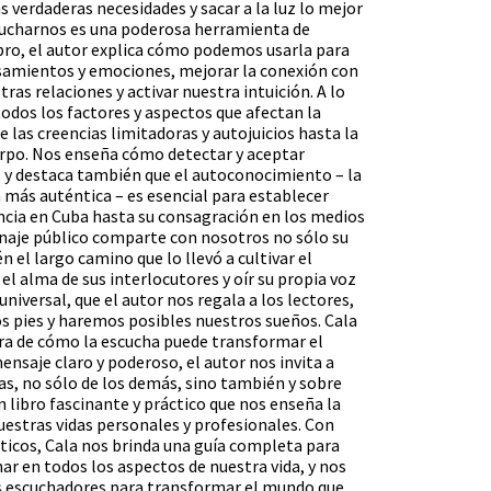
 verdaderas necesidades y sacar a la luz lo mejor
ucharnos es una poderosa herramienta de
bro, el autor explica cómo podemos usarla para
nsamientos y emociones, mejorar la conexión con
ras relaciones y activar nuestra intuición. A lo
 todos los factores y aspectos que afectan la
 las creencias limitadoras y autojuicios hasta la
rpo. Nos enseña cómo detectar y aceptar
 y destaca también que el autoconocimiento – la
 más auténtica – es esencial para establecer
ancia en Cuba hasta su consagración en los medios
onaje público comparte con nosotros no sólo su
 el largo camino que lo llevó a cultivar el
 el alma de sus interlocutores y oír su propia voz
niversal, que el autor nos regala a los lectores,
 pies y haremos posibles nuestros sueños. Cala
ora de cómo la escucha puede transformar el
nsaje claro y poderoso, el autor nos invita a
s, no sólo de los demás, sino también y sobre
 libro fascinante y práctico que nos enseña la
uestras vidas personales y profesionales. Con
ácticos, Cala nos brinda una guía completa para
ar en todos los aspectos de nuestra vida, y nos
os escuchadores para transformar el mundo que