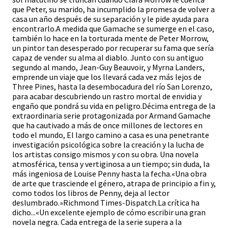
que Peter, su marido, ha incumplido la promesa de volver a
casa un año después de su separación y le pide ayuda para
encontrarlo.A medida que Gamache se sumerge en el caso,
también lo hace en la torturada mente de Peter Morrow,
un pintor tan desesperado por recuperar su fama que sería
capaz de vender su alma al diablo. Junto con su antiguo
segundo al mando, Jean-Guy Beauvoir, y Myrna Landers,
emprende un viaje que los llevará cada vez más lejos de
Three Pines, hasta la desembocadura del río San Lorenzo,
para acabar descubriendo un rastro mortal de envidia y
engaño que pondrá su vida en peligro.Décima entrega de la
extraordinaria serie protagonizada por Armand Gamache
que ha cautivado a más de once millones de lectores en
todo el mundo, El largo camino a casa es una penetrante
investigación psicológica sobre la creación y la lucha de
los artistas consigo mismos y con su obra. Una novela
atmosférica, tensa y vertiginosa a un tiempo; sin duda, la
más ingeniosa de Louise Penny hasta la fecha.«Una obra
de arte que trasciende el género, atrapa de principio a fin y,
como todos los libros de Penny, deja al lector
deslumbrado.»Richmond Times-Dispatch.La crítica ha
dicho...«Un excelente ejemplo de cómo escribir una gran
novela negra. Cada entrega de la serie supera a la