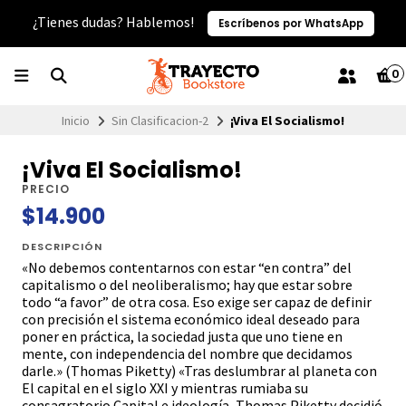
¿Tienes dudas? Hablemos!
Escríbenos por WhatsApp
0
Inicio
Sin Clasificacion-2
¡Viva El Socialismo!
¡Viva El Socialismo!
PRECIO
$14.900
DESCRIPCIÓN
«No debemos contentarnos con estar “en contra” del
capitalismo o del neoliberalismo; hay que estar sobre
todo “a favor” de otra cosa. Eso exige ser capaz de definir
con precisión el sistema económico ideal deseado para
poner en práctica, la sociedad justa que uno tiene en
mente, con independencia del nombre que decidamos
darle.» (Thomas Piketty) «Tras deslumbrar al planeta con
El capital en el siglo XXI y mientras rumiaba su
consagratorio Capital e ideología, Thomas Piketty decidió