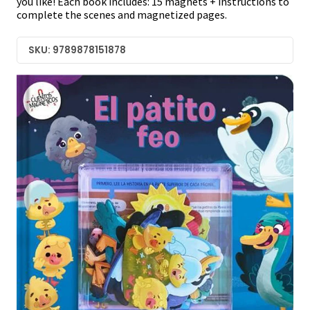
you like! Each book includes: 15 magnets + instructions to
complete the scenes and magnetized pages.
SKU: 9789878151878