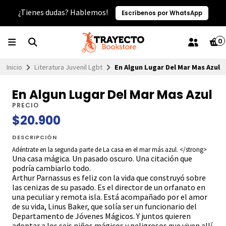
¿Tienes dudas? Hablemos!
Escríbenos por WhatsApp
0
Inicio
Literatura Juvenil Lgbt
En Algun Lugar Del Mar Mas Azul
En Algun Lugar Del Mar Mas Azul
PRECIO
$20.900
DESCRIPCIÓN
Adéntrate en la segunda parte de La casa en el mar más azul. </strong>
Una casa mágica. Un pasado oscuro. Una citación que
podría cambiarlo todo.
Arthur Parnassus es feliz con la vida que construyó sobre
las cenizas de su pasado. Es el director de un orfanato en
una peculiar y remota isla. Está acompañado por el amor
de su vida, Linus Baker, que solía ser un funcionario del
Departamento de Jóvenes Mágicos. Y juntos quieren
adoptar a los seis niños mágicos y peligrosos que viven allí.