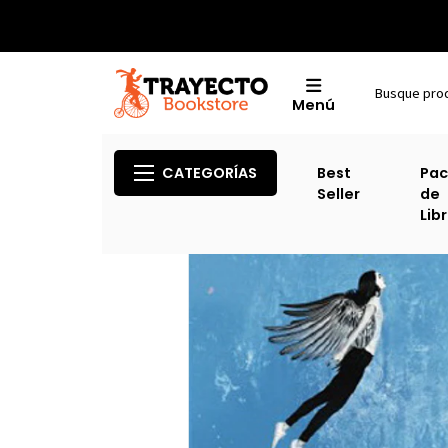
Menú
CATEGORÍAS
Best
Pac
Seller
de
Lib