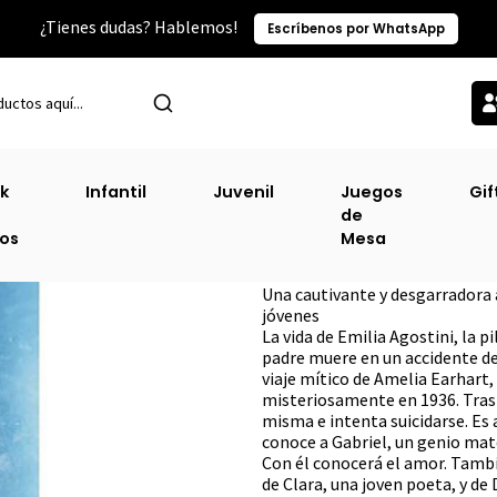
¿Tienes dudas? Hablemos!
Escríbenos por WhatsApp
Inicio
Sin Clasificacion
Llévame Al Cielo
k
Infantil
Juvenil
Juegos
Gif
de
Llévame Al Cielo
ros
Mesa
DESCRIPCIÓN
Una cautivante y desgarradora 
jóvenes
La vida de Emilia Agostini, la 
padre muere en un accidente de
viaje mítico de Amelia Earhart
misteriosamente en 1936. Tras l
misma e intenta suicidarse. Es a
conoce a Gabriel, un genio mat
Con él conocerá el amor. Tambi
de Clara, una joven poeta, y de