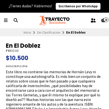
¿Tienes dudas? Hablemos!
Escríbenos por WhatsApp
0
Inicio
Sin Clasificacion
En El Doblez
En El Doblez
PRECIO
$10.500
DESCRIPCIÓN
Este libro no contiene las memorias de Hernán Levy ni
constituye una autobiografía. Es más bien un conjunto de
relatos sobre cosas que le han pasado y que cualquiera
calificaría de inverosímiles. ¿qué posibilidades hay de
encontrarse cara a cara con el arquitecto del memorial a
las Torres Gemelas, y que él mismo te explique por qué lo
diseñó así?? Muchas historias son las que narra este
ingeniero amante de los autos y de la aventura. ISBN:
9789569981388 Título: Lo Improbable Autor: Levy, Hernán