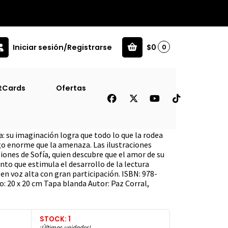
Iniciar sesión/Registrarse
$0
0
tCards
Ofertas
é Alaraca!
: su imaginación logra que todo lo que la rodea
go enorme que la amenaza. Las ilustraciones
ones de Sofía, quien descubre que el amor de su
to que estimula el desarrollo de la lectura
 en voz alta con gran participación. ISBN: 978-
: 20 x 20 cm Tapa blanda Autor: Paz Corral,
STOCK: 1
¡Últimas unidades!