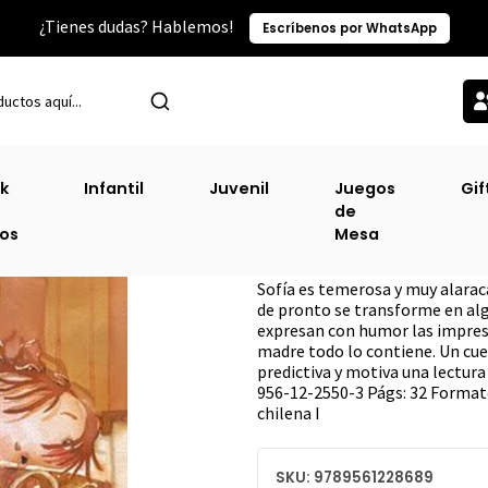
¿Tienes dudas? Hablemos!
Escríbenos por WhatsApp
Inicio
Sin Clasificacion
¡Traca Traca Qué Alaraca!
k
Infantil
Juvenil
Juegos
Gif
de
¡Traca Traca Qu
ros
Mesa
DESCRIPCIÓN
Sofía es temerosa y muy alaraca
de pronto se transforme en al
expresan con humor las impresi
madre todo lo contiene. Un cuen
predictiva y motiva una lectura
956-12-2550-3 Págs: 32 Formato
chilena I
SKU: 9789561228689