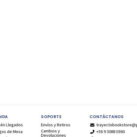
ENDA
SOPORTE
CONTÁCTANOS
ién Llegados
Envíos y Retiros
trayectobookstore@
Cambios y
gos de Mesa
+56 9 3088 0360
Devoluciones