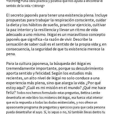
<strong>
Una obra práctica y positiva que nos ayuda a encontrar el
sentido de la vida.
</strong>
El secreto japonés para tener una existencia plena. Incluye
propuestas para trabajar la respiración consciente, cuidar
la dieta y los hábitos de sueño, practicar ejercicio, cultivar
la paz interior y la resiliencia y llevar un ritmo de vida
adecuado a uno mismo. Ikigai es un maravilloso concepto
japonés que significa «la razón de vivir. Describe la
sensación de saber cuál es el sentido de la propia vida y, en
consecuencia, la seguridad de que tu existencia merece la
pena.
Para la cultura japonesa, la búsqueda del ikigai es
tremendamente importante, porque su descubrimiento
aporta sentido y felicidad. Según los estudios más
recientes, un alto nivel de ikigai no solo conduce a una
experiencia más plena, sino que alarga la vida. ¿Por qué
estoy aquí? ¿Cuál es mi misión en el mundo? ¿Qué me hace
feliz?
Todos nos hemos formulado estas preguntas, Bettina Lemke
desentraña en este libro los misterios del ikigai, esa fuerza vital interior
que es la respuesta a todas las dudas existenciales, y nos ofrece un
apasionante programa de preguntas y ejercicios para que cada persona
pueda desentrañar el suyo. Sí, lo sepas o no, tú también llevas dentro tu