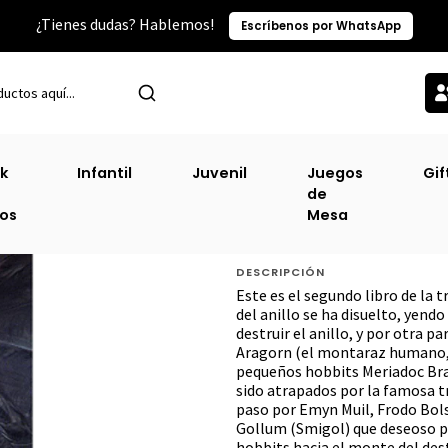
¿Tienes dudas? Hablemos!
Escríbenos por WhatsApp
tras Categorías
Fantasía
Dos Torres, Las - El Señor De Los Anillo
k
Infantil
Juvenil
Juegos
Gif
de
Dos Torres, Las - 
ros
Mesa
(Tb)
DESCRIPCIÓN
Este es el segundo libro de la 
del anillo se ha disuelto, yen
destruir el anillo, y por otra pa
Aragorn (el montaraz humano, f
pequeños hobbits Meriadoc Bra
sido atrapados por la famosa t
paso por Emyn Muil, Frodo Bol
Gollum (Smigol) que deseoso por
hobbits hacia el monte del dest