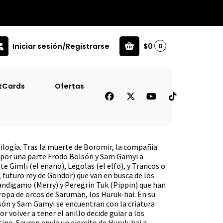
Iniciar sesión/Registrarse
$0
0
s 2 # (Tb)
tCards
Ofertas
El Señor De Los Anillos 2 #
trilogía. Tras la muerte de Boromir, la compañia
do por una parte Frodo Bolsón y Sam Gamyi a
rte Gimli (el enano), Legolas (el elfo), y Trancos o
uturo rey de Gondor) que van en busca de los
ndigamo (Merry) y Peregrin Tuk (Pippin) que han
ropa de orcos de Saruman, los Huruk-hai. En su
són y Sam Gamyi se encuentran con la criatura
 volver a tener el anillo decide guiar a los
ino. Sauron envia un ejercito de Huruk-hai a