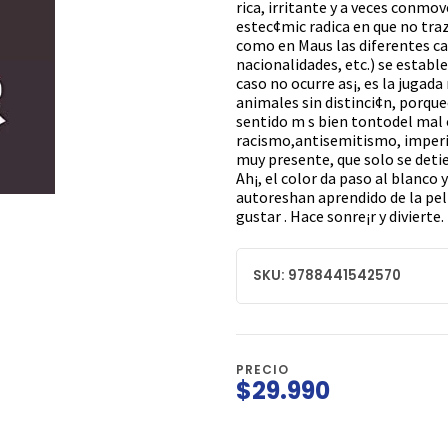
rica, irritante y a veces conmo
estec¢mic radica en que no traz
como en Maus las diferentes ca
nacionalidades, etc.) se establ
caso no ocurre as¡, es la jugada
animales sin distinci¢n, porque
sentido m s bien tontodel mal
racismo,antisemitismo, imperi
muy presente, que solo se deti
Ah¡, el color da paso al blanco 
autoreshan aprendido de la pel¡
gustar . Hace sonre¡r y divierte.
SKU: 9788441542570
PRECIO
$29.990