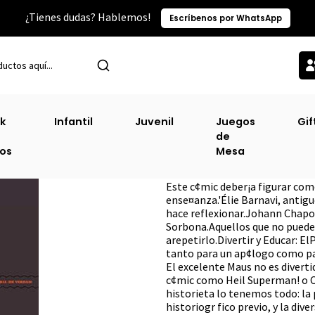
¿Tienes dudas? Hablemos!
Escríbenos por WhatsApp
Inicio
Ofertas
Hitler La Verdadera Historia
k
Infantil
Juvenil
Juegos
Gif
de
Hitler La Verdade
ros
Mesa
DESCRIPCIÓN
Este c¢mic deber¡a figurar com
ense¤anza.'Élie Barnavi, antigu
hace reflexionar.Johann Chapo
Sorbona.Aquellos que no puede
arepetirlo.Divertir y Educar: El
tanto para un ap¢logo como par
El excelente Maus no es divert
c¢mic como Heil Superman! o C
historieta lo tenemos todo: la 
historiogr fico previo, y la dive