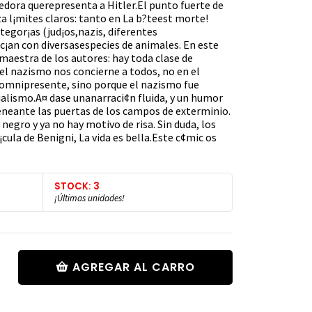
vedora querepresenta a Hitler.El punto fuerte de
a l¡mites claros: tanto en La b?teest morte!
tegor¡as (jud¡os,nazis, diferentes
ec¡an con diversasespecies de animales. En este
 maestra de los autores: hay toda clase de
el nazismo nos concierne a todos, no en el
 omnipresente, sino porque el nazismo fue
alismo.A¤ dase unanarraci¢n fluida, y un humor
eneante las puertas de los campos de exterminio.
y negro y ya no hay motivo de risa. Sin duda, los
cula de Benigni, La vida es bella.Este c¢mic os
STOCK: 3
¡Últimas unidades!
AGREGAR AL CARRO