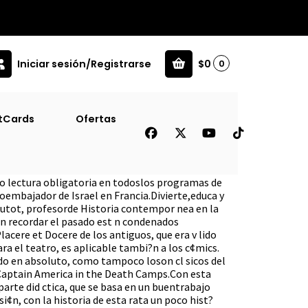
Iniciar sesión/Registrarse
$0
0
tCards
Ofertas
ra Historia
o lectura obligatoria en todoslos programas de
oembajador de Israel en Francia.Divierte,educa y
utot, profesorde Historia contempor nea en la
n recordar el pasado est n condenados
Placere et Docere de los antiguos, que era v lido
a el teatro, es aplicable tambi?n a los c¢mics.
ido en absoluto, como tampoco loson cl sicos del
aptain America in the Death Camps.Con esta
parte did ctica, que se basa en un buentrabajo
rsi¢n, con la historia de esta rata un poco hist?