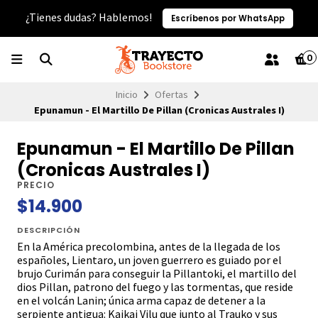
¿Tienes dudas? Hablemos!
Escríbenos por WhatsApp
0
Inicio
Ofertas
Epunamun - El Martillo De Pillan (Cronicas Australes I)
Epunamun - El Martillo De Pillan
(Cronicas Australes I)
PRECIO
$14.900
DESCRIPCIÓN
En la América precolombina, antes de la llegada de los
españoles, Lientaro, un joven guerrero es guiado por el
brujo Curimán para conseguir la Pillantoki, el martillo del
dios Pillan, patrono del fuego y las tormentas, que reside
en el volcán Lanin; única arma capaz de detener a la
serpiente antigua: Kaikai Vilu que junto al Trauko y sus