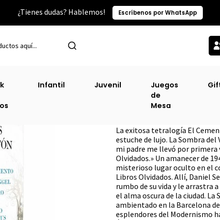
¿Tienes dudas? Hablemos!
Escríbenos por WhatsApp
Inicio
Pack de Libros
Estuche Tetralogia La Sombra Del Viento
k
Infantil
Juvenil
Juegos
Gif
de
Estuche Tetralog
ros
Mesa
DESCRIPCIÓN
La exitosa tetralogía El Cement
estuche de lujo. La Sombra del
mi padre me llevó por primera v
Olvidados.» Un amanecer de 194
misterioso lugar oculto en el c
Libros Olvidados. Allí, Daniel 
rumbo de su vida y le arrastra 
el alma oscura de la ciudad. La
ambientado en la Barcelona de 
esplendores del Modernismo has