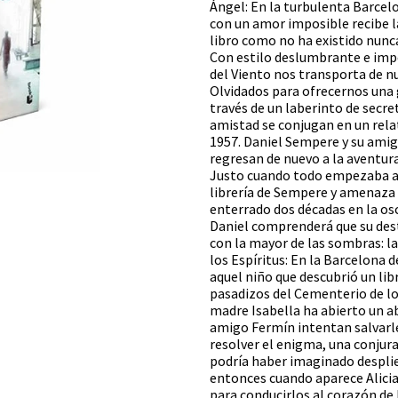
Ángel: En la turbulenta Barcel
con un amor imposible recibe la
libro como no ha existido nunca
Con estilo deslumbrante e impe
del Viento nos transporta de n
Olvidados para ofrecernos una 
través de un laberinto de secret
amistad se conjugan en un relat
1957. Daniel Sempere y su amig
regresan de nuevo a la aventura
Justo cuando todo empezaba a s
librería de Sempere y amenaza c
enterrado dos décadas en la osc
Daniel comprenderá que su des
con la mayor de las sombras: la
los Espíritus: En la Barcelona 
aquel niño que descubrió un lib
pasadizos del Cementerio de los
madre Isabella ha abierto un ab
amigo Fermín intentan salvarle
resolver el enigma, una conjur
podría haber imaginado desplie
entonces cuando aparece Alicia 
para conducirlos al corazón de l