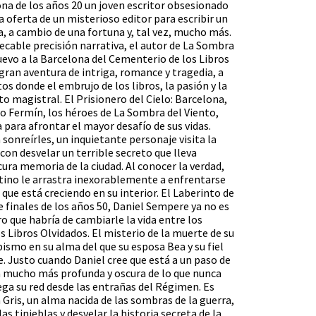
ona de los años 20 un joven escritor obsesionado
 oferta de un misterioso editor para escribir un
, a cambio de una fortuna y, tal vez, mucho más.
cable precisión narrativa, el autor de La Sombra
uevo a la Barcelona del Cementerio de los Libros
gran aventura de intriga, romance y tragedia, a
os donde el embrujo de los libros, la pasión y la
o magistral. El Prisionero del Cielo: Barcelona,
o Fermín, los héroes de La Sombra del Viento,
 para afrontar el mayor desafío de sus vidas.
onreírles, un inquietante personaje visita la
on desvelar un terrible secreto que lleva
ura memoria de la ciudad. Al conocer la verdad,
tino le arrastra inexorablemente a enfrentarse
 que está creciendo en su interior. El Laberinto de
de finales de los años 50, Daniel Sempere ya no es
ro que habría de cambiarle la vida entre los
 Libros Olvidados. El misterio de la muerte de su
ismo en su alma del que su esposa Bea y su fiel
. Justo cuando Daniel cree que está a un paso de
a mucho más profunda y oscura de lo que nunca
ga su red desde las entrañas del Régimen. Es
Gris, un alma nacida de las sombras de la guerra,
as tinieblas y desvelar la historia secreta de la