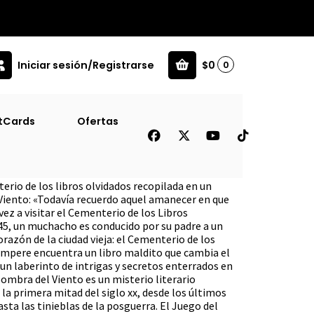
Iniciar sesión/Registrarse
$0
0
tCards
Ofertas
ia La Sombra Del Viento
erio de los libros olvidados recopilada en un
 Viento: «Todavía recuerdo aquel amanecer en que
ez a visitar el Cementerio de los Libros
5, un muchacho es conducido por su padre a un
orazón de la ciudad vieja: el Cementerio de los
Sempere encuentra un libro maldito que cambia el
a un laberinto de intrigas y secretos enterrados en
 Sombra del Viento es un misterio literario
la primera mitad del siglo xx, desde los últimos
ta las tinieblas de la posguerra. El Juego del