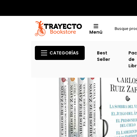
Menú
CATEGORÍAS
Best
Pac
Seller
de
Lib