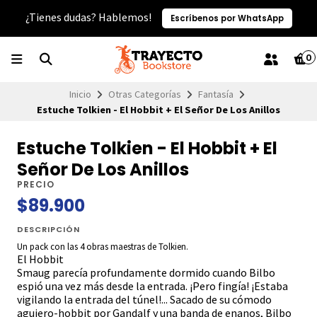
¿Tienes dudas? Hablemos!
Escríbenos por WhatsApp
0
Inicio
Otras Categorías
Fantasía
Estuche Tolkien - El Hobbit + El Señor De Los Anillos
Estuche Tolkien - El Hobbit + El
Señor De Los Anillos
PRECIO
$89.900
DESCRIPCIÓN
Un pack con las 4 obras maestras de Tolkien.
El Hobbit
Smaug parecía profundamente dormido cuando Bilbo
espió una vez más desde la entrada. ¡Pero fingía! ¡Estaba
vigilando la entrada del túnel!... Sacado de su cómodo
agujero-hobbit por Gandalf y una banda de enanos, Bilbo