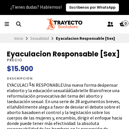
¿Tienes dudas? Hablemos!
Escríbenos por WhatsApp
0
Inicio
Sexualidad
Eyaculacion Responsable [Sex]
Eyaculacion Responsable [Sex]
PRECIO
$15.900
DESCRIPCIÓN
EYACULACI╙N RESPONABLEUna nueva forma deápensar
elaborto y la educación sexualááGabrielle Blairofrece una
reformulación provocativa del tema del aborto y
laeducación sexual. En una serie de 28 argumentos breves,
ellahábilmente alega a favor de desviar el debate sobre el
aborto basadoen el control y la legislación sobre los
cuerpos de las mujeres y, encambio, dirigir el enfoque hacia
donde puede tener más efectividad: la absoluta
responsabilidad de los hombres en la prevención de