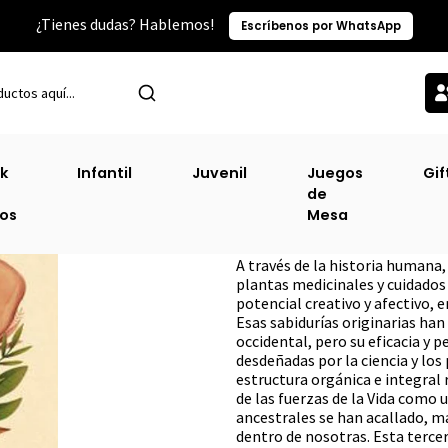
¿Tienes dudas? Hablemos!
Escríbenos por WhatsApp
Inicio
Sexualidad
Ginecología Natural [Gen]
k
Infantil
Juvenil
Juegos
Gif
de
Ginecología Nat
ros
Mesa
DESCRIPCIÓN
A través de la historia humana,
plantas medicinales y cuidados
potencial creativo y afectivo, e
Esas sabidurías originarias han
occidental, pero su eficacia y
desdeñadas por la ciencia y los
estructura orgánica e integral 
de las fuerzas de la Vida como 
ancestrales se han acallado, 
dentro de nosotras. Esta terce