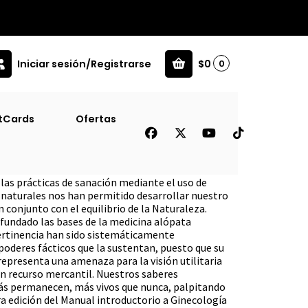
Iniciar sesión/Registrarse
$0
0
tCards
Ofertas
ural [Gen]
 las prácticas de sanación mediante el uso de
 naturales nos han permitido desarrollar nuestro
n conjunto con el equilibrio de la Naturaleza.
 fundado las bases de la medicina alópata
 pertinencia han sido sistemáticamente
 poderes fácticos que la sustentan, puesto que su
representa una amenaza para la visión utilitaria
un recurso mercantil. Nuestros saberes
más permanecen, más vivos que nunca, palpitando
ra edición del Manual introductorio a Ginecología