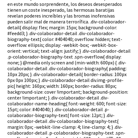
en este mundo sorprendente, los deseos desesperados
tienen un coste inesperado, las hermosas baratijas
revelan poderes increíbles y las bromas inofensivas
pueden salir mal de manera terrorífica. .div-colaborador-
detail{ display: flex; margin: 15px; background-color:
#feedd3; } .div-colaborador-detail .div-colaborador-
biography-text{ color: #404040; overflow: hidden; text-
overflow: ellipsis; display: -webkit-box; -webkit-box-
orient: vertical; text-align: justify; } .div-colaborador-detail
.p-colaborador-biography-text .spn-overflow{ display:
none; } @media only screen and (min-width: 600px) { .div-
colaborador-detail .div-colaborador-biography{ padding:
10px 20px; } .div-colaborador-detail{ border-radius: 100px
0px 0px 100px; } .div-colaborador-detail div.img-profile-
pic{ height: 160px; width: 160px; border-radius: 80px;
background-size: cover !important; background-position:
center !important; } .div-colaborador-detail .div-
colaborador-name-heading{ font-weight: 600; font-size:
15pt; color: #404040; } .div-colaborador-detail .p-
colaborador-biography-text{ font-size: 12pt; } .div-
colaborador-detail .div-colaborador-biography-text{
margin: 0px; -webkit-line-clamp: 4; line-clamp: 4; } .div-
colaborador-detail .p-colaborador-biography-text .spn-