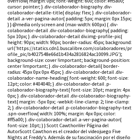
overflow{ margin: 0px; font-weight: 600; color: #ff5a00;
cursor: pointer; } .div-colaborador-biography .div-
colaborador-detalle-title{ display: flex; } .div-colaborador-
detail .a-ver-pagina-autor{ padding: 5px; margin: 0px 15px;
} } @media only screen and (max-width: 600px) { .div-
colaborador-detail .div-colaborador-biography{ padding:
5px 10px; } .div-colaborador-detail div.img-profile-pic{
height: 90px; width: 90px; border-radius: 45px; background:
url('https://statics.cdn1.buscalibre.com/colaboradores/pr
ofile_pic/b4027548e66d1b434a2816824ac10099.JPG');
background-size: cover !important; background-position:
center !important; } .div-colaborador-detail{ border-
radius: 45px 0px 0px 45px; } .div-colaborador-detail .div-
colaborador-name-heading{ font-weight: 600; font-size:
12pt; color: #404040; } .div-colaborador-detail .p-
colaborador-biography-text{ font-size: 10pt; margin: 4px
0px; } .div-colaborador-detail .div-colaborador-biography-
text{ margin: -5px 0px; -webkit-line-clamp: 2; line-clamp:
2; } .div-colaborador-detail .p-colaborador-biography-text
.spn-overflow{ width: 100%; margin: 4px 0px; color:
#ff5a00; } .div-colaborador-detail .a-ver-pagina-autor{
font-size: 10pt; } } Scott CawthonVer Página del
AutorScott Cawthon es el creador del videojuego Five
Nights at Freddy's. Además de su fascinación por el diseño