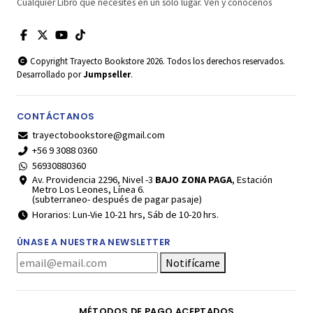
Cualquier Libro que necesites en un solo lugar. Ven y conócenos
Copyright Trayecto Bookstore 2026. Todos los derechos reservados.
Desarrollado por
Jumpseller
.
CONTÁCTANOS
trayectobookstore@gmail.com
+56 9 3088 0360
56930880360
Av. Providencia 2296, Nivel -3
BAJO ZONA PAGA
, Estación
Metro Los Leones, Línea 6.
(subterraneo- después de pagar pasaje)
Horarios: Lun-Vie 10-21 hrs, Sáb de 10-20 hrs.
ÚNASE A NUESTRA NEWSLETTER
Notifícame
MÉTODOS DE PAGO ACEPTADOS