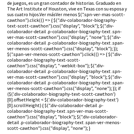
de juegos, es un gran contador de historias. Graduado en
The Art Institute of Houston, vive en Texas con su esposa y
sus cuatro hijos.Ver másVer menos $(".spn-ver-mas-scott-
cawthon").click(() => { $(".div-colaborador-biography-
text-scott-cawthon").css("display", "block"); $(".div-
colaborador-detail .p-colaborador-biography-text .spn-
ver-mas-scott-cawthon").css("display", "none"); $(".div-
colaborador-detail .p-colaborador-biography-text .span-
ver-menos-scott-cawthon").css("display", "block"); });
$(".span-ver-menos-scott-cawthon").click(() => { $(".div-
colaborador-biography-text-scott-
cawthon").css("display", "-webkit-box"); $(".div-
colaborador-detail .p-colaborador-biography-text .spn-
ver-mas-scott-cawthon").css("display", "block"); $(".div-
colaborador-detail .p-colaborador-biography-text .span-
ver-menos-scott-cawthon").css("display", "none"); }); if
($('.div-colaborador-biography-text-scott-cawthon')
[0].offsetHeight < $('.div-colaborador-biography-text')
[0].scrollHeight) { $(".div-colaborador-detail .p-
colaborador-biography-text .spn-ver-mas-scott-
cawthon").css("display", "block"); $(".div-colaborador-
detail .p-colaborador-biography-text .span-ver-menos-
scott-cawthon").css("display", "none"); }