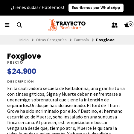
¿Tienes dudas? Hablemos!
Escríbenos por WhatsApp
0
Inicio
Otras Categorías
Fantasía
Foxglove
Foxglove
PRECIO
$24.900
DESCRIPCIÓN
En la cautivadora secuela de Belladonna, una granhistoria
con tintes g¢ticos, Signa y Muerte deber n enfrentarse a
unenemigo sobrenatural que tiene la intenci¢n de
separarlos.Un duque ha sido asesinado. El lord de Thorn
Grove ha sidoincriminado por ello. Y Destino, el hermano
escurridizo de Muerte, seha instalado en una suntuosa
finca cercana. Al parecer, est empe¤adoen buscar
venganza desde que, tiempo atr s, Muerte le quitara la
vidaa la mujer a quien amaba. Y ahora est decidido a