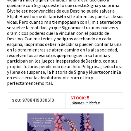
quedarse con Signa,cueste lo que cueste.Signa y su prima
Blythe est nconvencidas de que Destino puede salvar a
Elijah Hawthorne de laprisi¢n si le abren las puertas de sus
vidas. Pero cuanto m s tiempopasan con l, m s aterradora
se vuelve la realidad, ya que Signamuestra unos nuevos y
dram ticos poderes que la vinculan con el pasado de
Destino. Con misterios y peligros acechando en cada
esquina, lasprimas deber n decidir si pueden confiar la una
en la otra mientras se abren camino en la alta sociedad,
resuelven los asesinatos quepersiguen a su familia y
participan en los juegos inesperados deDestino. con sus
propios futuros pendiendo de un hilo.Peligrosa, seductora
y llena de suspense, la historia de Signa y Muertecontin£a
en esta secuela absolutamente rom ntica y
perfectamentemortal.
STOCK: 5
SKU: 9788419030610
¡Últimas unidades!