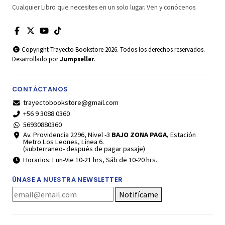
Cualquier Libro que necesites en un solo lugar. Ven y conócenos
Copyright Trayecto Bookstore 2026. Todos los derechos reservados.
Desarrollado por
Jumpseller
.
CONTÁCTANOS
trayectobookstore@gmail.com
+56 9 3088 0360
56930880360
Av. Providencia 2296, Nivel -3
BAJO ZONA PAGA
, Estación
Metro Los Leones, Línea 6.
(subterraneo- después de pagar pasaje)
Horarios: Lun-Vie 10-21 hrs, Sáb de 10-20 hrs.
ÚNASE A NUESTRA NEWSLETTER
Notifícame