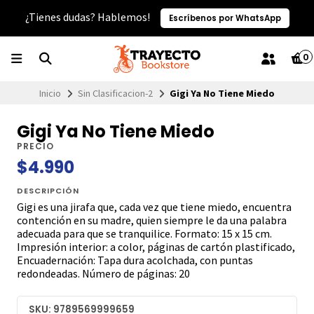
¿Tienes dudas? Hablemos!
Escríbenos por WhatsApp
0
Inicio
Sin Clasificacion-2
Gigi Ya No Tiene Miedo
Gigi Ya No Tiene Miedo
PRECIO
$4.990
DESCRIPCIÓN
Gigi es una jirafa que, cada vez que tiene miedo, encuentra
contención en su madre, quien siempre le da una palabra
adecuada para que se tranquilice. Formato: 15 x 15 cm.
Impresión interior: a color, páginas de cartón plastificado,
Encuadernación: Tapa dura acolchada, con puntas
redondeadas. Número de páginas: 20
SKU: 9789569999659