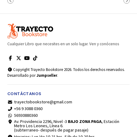
Cualquier Libro que necesites en un solo lugar. Ven y conócenos
Copyright Trayecto Bookstore 2026. Todos los derechos reservados.
Desarrollado por
Jumpseller
.
CONTÁCTANOS
trayectobookstore@gmail.com
+56 9 3088 0360
56930880360
Av. Providencia 2296, Nivel -3
BAJO ZONA PAGA
, Estación
Metro Los Leones, Línea 6.
(subterraneo- después de pagar pasaje)
Horarios: Lun-Vie 10-21 hrs, Sáb de 10-20 hrs.