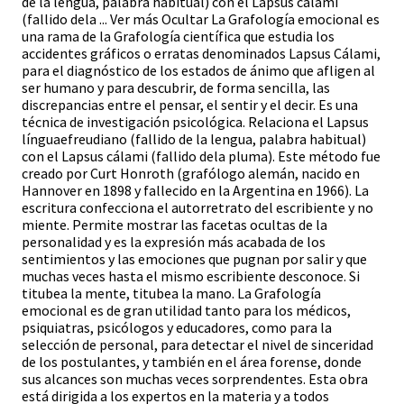
de la lengua, palabra habitual) con el Lapsus cálami
(fallido dela ... Ver más Ocultar La Grafología emocional es
una rama de la Grafología científica que estudia los
accidentes gráficos o erratas denominados Lapsus Cálami,
para el diagnóstico de los estados de ánimo que afligen al
ser humano y para descubrir, de forma sencilla, las
discrepancias entre el pensar, el sentir y el decir. Es una
técnica de investigación psicológica. Relaciona el Lapsus
línguaefreudiano (fallido de la lengua, palabra habitual)
con el Lapsus cálami (fallido dela pluma). Este método fue
creado por Curt Honroth (grafólogo alemán, nacido en
Hannover en 1898 y fallecido en la Argentina en 1966). La
escritura confecciona el autorretrato del escribiente y no
miente. Permite mostrar las facetas ocultas de la
personalidad y es la expresión más acabada de los
sentimientos y las emociones que pugnan por salir y que
muchas veces hasta el mismo escribiente desconoce. Si
titubea la mente, titubea la mano. La Grafología
emocional es de gran utilidad tanto para los médicos,
psiquiatras, psicólogos y educadores, como para la
selección de personal, para detectar el nivel de sinceridad
de los postulantes, y también en el área forense, donde
sus alcances son muchas veces sorprendentes. Esta obra
está dirigida a los expertos en la materia y a todos