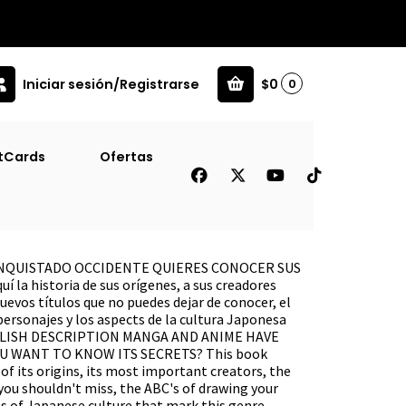
Iniciar sesión/Registrarse
$0
0
b) [Juv]
tCards
Ofertas
e Manga Y Anime (Guadal)
ONQUISTADO OCCIDENTE QUIERES CONOCER SUS
la historia de sus orígenes, a sus creadores
uevos títulos que no puedes dejar de conocer, el
personajes y los aspects de la cultura Japonesa
ENGLISH DESCRIPTION MANGA AND ANIME HAVE
 WANT TO KNOW ITS SECRETS? This book
f its origins, its most important creators, the
you shouldn't miss, the ABC's of drawing your
s of Japanese culture that mark this genre.