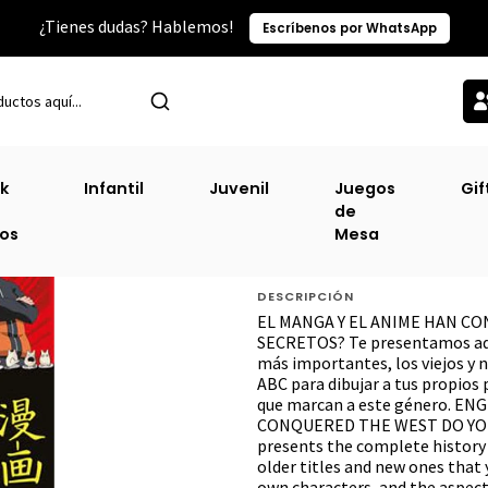
¿Tienes dudas? Hablemos!
Escríbenos por WhatsApp
Narrativa Juvenil
Guia Esencial De Manga Y Anime (Guadal) (Prh) (T
k
Infantil
Juvenil
Juegos
Gif
de
Guia Esencial D
ros
Mesa
(Prh) (Tb) [Juv]
DESCRIPCIÓN
EL MANGA Y EL ANIME HAN C
SECRETOS? Te presentamos aquí 
más importantes, los viejos y n
ABC para dibujar a tus propios 
que marcan a este género. 
CONQUERED THE WEST DO YOU
presents the complete history o
older titles and new ones that 
own characters, and the aspect