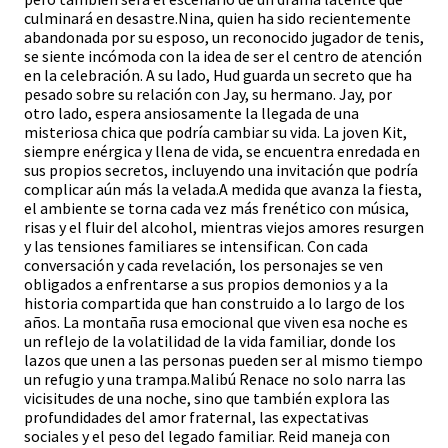
culminará en desastre.Nina, quien ha sido recientemente
abandonada por su esposo, un reconocido jugador de tenis,
se siente incómoda con la idea de ser el centro de atención
en la celebración. A su lado, Hud guarda un secreto que ha
pesado sobre su relación con Jay, su hermano. Jay, por
otro lado, espera ansiosamente la llegada de una
misteriosa chica que podría cambiar su vida. La joven Kit,
siempre enérgica y llena de vida, se encuentra enredada en
sus propios secretos, incluyendo una invitación que podría
complicar aún más la velada.A medida que avanza la fiesta,
el ambiente se torna cada vez más frenético con música,
risas y el fluir del alcohol, mientras viejos amores resurgen
y las tensiones familiares se intensifican. Con cada
conversación y cada revelación, los personajes se ven
obligados a enfrentarse a sus propios demonios y a la
historia compartida que han construido a lo largo de los
años. La montaña rusa emocional que viven esa noche es
un reflejo de la volatilidad de la vida familiar, donde los
lazos que unen a las personas pueden ser al mismo tiempo
un refugio y una trampa.Malibú Renace no solo narra las
vicisitudes de una noche, sino que también explora las
profundidades del amor fraternal, las expectativas
sociales y el peso del legado familiar. Reid maneja con