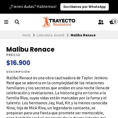
¿Tienes dudas? Hablemos!
Escríbenos por WhatsApp
0
Inicio
Literatura Juvenil
Malibu Renace
Malibu Renace
PRECIO
$16.900
DESCRIPCIÓN
Malibú Renace es una obra cautivadora de Taylor Jenkins
Reid que se adentra en la complejidad de las relaciones
familiares y los secretos que anidan en una noche llena de
celebración y revelaciones. La historia gira en torno a la
familia Riva, cuyas vidas están marcadas por la fama y el
talento. Los hermanos Jay, Hud, Kit y la menos conocida
Nina, hija de Mick Riva, un legendario cantante, se
preparan para una fiesta que promete ser memorable,
pero también será el escenario de un drama latente que