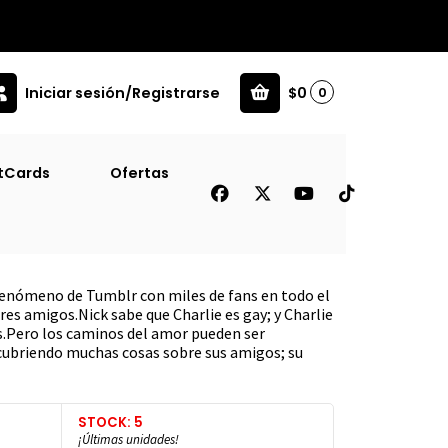
Iniciar sesión/Registrarse
$0
0
Lgbt]
tCards
Ofertas
(Vrya) (Zig-zag) (Tb)
enómeno de Tumblr con miles de fans en todo el
es amigos.Nick sabe que Charlie es gay; y Charlie
es.Pero los caminos del amor pueden ser
cubriendo muchas cosas sobre sus amigos; su
STOCK: 5
¡Últimas unidades!