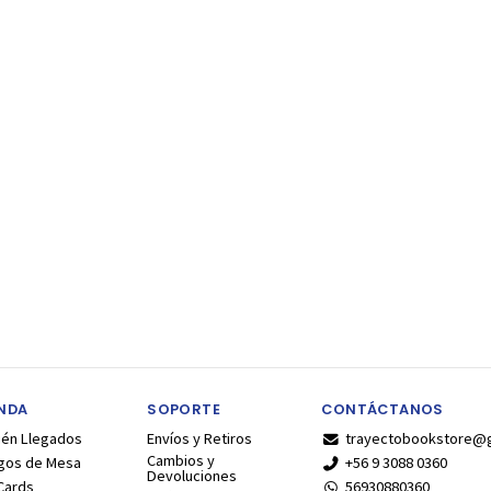
ENDA
SOPORTE
CONTÁCTANOS
ién Llegados
Envíos y Retiros
trayectobookstore@
Cambios y
gos de Mesa
+56 9 3088 0360
Devoluciones
Cards
56930880360