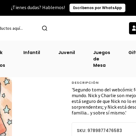
¿Tienes dudas? Hablemos!
Escríbenos por WhatsApp
o
Narrativa Juvenil Lgbt
Heartstopper #2 (Vrya) (Zig-zag) (Tb) [
k
Infantil
Juvenil
Juegos
Gif
de
Heartstopper #2 
ros
Mesa
[Lgbt]
DESCRIPCIÓN
'Segundo tomo del webcómic f
mundo. Nick y Charlie son mejor
está seguro de que Nick no lo 
sorprendentes; y Nick está des
familia... y sobre sí mismo.'
SKU: 9789877476583