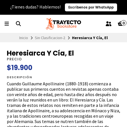
¿Tienes dudas? Hablemos!
Escríbenos por WhatsApp
0
Inicio
Sin Clasificacion-2
Heresiarca Y Cía, El
Heresiarca Y Cía, El
PRECIO
$19.900
DESCRIPCIÓN
Cuando Guillaume Apollinaire (1880-1918) comienza a
publicar sus primeros cuentos en revistas apenas contaba
con veinte años de edad, pero hasta diez años después no
verán la luz reunidos en un libro: El Heresiarca y Cía. Las
tramas de estos relatos nos remiten en parte a la infancia
italiana de Apollinaire, a su adolescencia en Mónaco y Niza,
y a las tradiciones centroeuropeas recogidas en un viaje
por Alemania. Sus temas se nutren también de las
abundantes y desordenadas lecturas adolescentes de