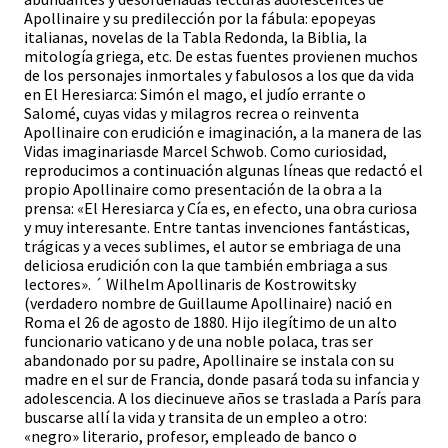
Apollinaire y su predilección por la fábula: epopeyas
italianas, novelas de la Tabla Redonda, la Biblia, la
mitología griega, etc. De estas fuentes provienen muchos
de los personajes inmortales y fabulosos a los que da vida
en El Heresiarca: Simón el mago, el judío errante o
Salomé, cuyas vidas y milagros recrea o reinventa
Apollinaire con erudición e imaginación, a la manera de las
Vidas imaginariasde Marcel Schwob. Como curiosidad,
reproducimos a continuación algunas líneas que redactó el
propio Apollinaire como presentación de la obra a la
prensa: «El Heresiarca y Cía es, en efecto, una obra curiosa
y muy interesante. Entre tantas invenciones fantásticas,
trágicas y a veces sublimes, el autor se embriaga de una
deliciosa erudición con la que también embriaga a sus
lectores». ´ Wilhelm Apollinaris de Kostrowitsky
(verdadero nombre de Guillaume Apollinaire) nació en
Roma el 26 de agosto de 1880. Hijo ilegítimo de un alto
funcionario vaticano y de una noble polaca, tras ser
abandonado por su padre, Apollinaire se instala con su
madre en el sur de Francia, donde pasará toda su infancia y
adolescencia. A los diecinueve años se traslada a París para
buscarse allí la vida y transita de un empleo a otro:
«negro» literario, profesor, empleado de banco o