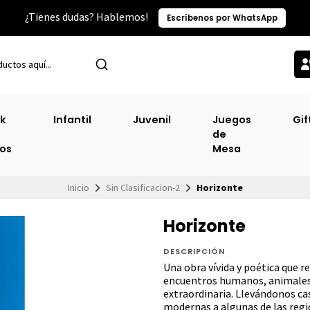
¿Tienes dudas? Hablemos!
Escríbenos por WhatsApp
k
Infantil
Juvenil
Juegos
Gif
de
ros
Mesa
Inicio
Sin Clasificacion-2
Horizonte
Horizonte
DESCRIPCIÓN
Una obra vívida y poética que r
encuentros humanos, animales 
extraordinaria. Llevándonos ca
modernas a algunas de las regi