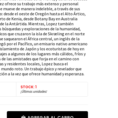
pez ofrece su trabajo más extenso y personal
 se mueve de manera indeleble, a través de sus
do: desde el oeste de Oregón hasta el Alto Ártico,
rto de Kenia, desde Botany Bay en Australia
 de la Antártida. Mientras, Lopez también
las búsquedas y exploraciones de la humanidad,
icos que cruzaron la isla de Skræling en el norte
e saquearon el África central, un inglés de la
egó por el Pacífico, un emisario nativo americano
islamiento de Japón y los ecoturistas de hoy en
iajes a algunos de los lugares más cálidos, fríos y
 de las amistades que forja en el camino con
as y residentes locales, Lopez busca el
n mundo roto. Un trabajo épico y revelador que
ción a la vez que ofrece humanidad y esperanza.
STOCK: 1
¡Últimas unidades!
AGREGAR AL CARRO