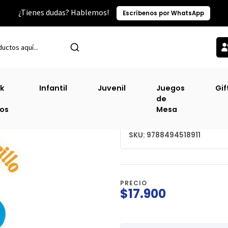
¿Tienes dudas? Hablemos!
Escríbenos por WhatsApp
Inicio
Sin Clasificacion-2
Ilusionista Amarillo, El
k
Infantil
Juvenil
Juegos
Gif
de
Ilusionista Amaril
ros
Mesa
SKU: 9788494518911
PRECIO
$17.900