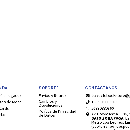
ENDA
SOPORTE
CONTÁCTANOS
ién Llegados
Envíos y Retiros
trayectobookstore@
Cambios y
gos de Mesa
+56 9 3088 0360
Devoluciones
Cards
56930880360
Política de Privacidad
Av. Providencia 2296, N
rtas
de Datos
BAJO ZONA PAGA
, E
Metro Los Leones, Lín
(subterraneo- despué