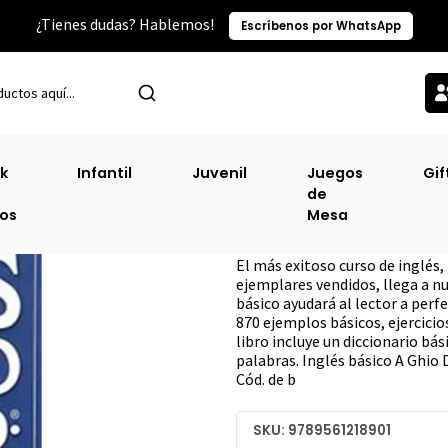
¿Tienes dudas? Hablemos!
Escríbenos por WhatsApp
Inicio
Sin Clasificacion-2
Ingles Basico Ghio
k
Infantil
Juvenil
Juegos
Gif
de
Ingles Basico Gh
ros
Mesa
DESCRIPCIÓN
El más exitoso curso de inglés
ejemplares vendidos, llega a nue
básico ayudará al lector a perf
870 ejemplos básicos, ejercicio
libro incluye un diccionario bás
palabras. Inglés básico A Ghio 
Cód. de b
SKU: 9789561218901