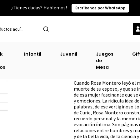
¿Tienes dudas? Hablemos!
Escríbenos por WhatsApp
io
Literatura Hispanoamericana
La Ridicula Idea De No Volver A V
k
Infantil
Juvenil
Juegos
Gif
de
La Ridicula Idea 
ros
Mesa
DESCRIPCIÓN
Cuando Rosa Montero leyó el ma
muerte de su esposo, y que se inc
de esa mujer fascinante que se 
y emociones. La ridícula idea de
palabras, de ese vertiginoso tor
de Curie, Rosa Montero constru
recuerdo personal y la memoria 
evocación íntima. Son páginas q
relaciones entre hombres y muj
y de la bella vida, de la ciencia 