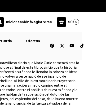
Iniciar sesión/Registrarse
$0
0
erte
tCards
Ofertas
De No Volver A Verte
ravilloso diario que Marie Curie comenzó tras la
luye al final de este libro, sintió que la historia
enfrentó a su época le llenaba la cabeza de ideas
 no volver a verte nació de ese incendio de
bellino. Al hilo de la extraordinaria trayectoria
ye una narración a medio camino entre el
de todos, entre el análisis de nuestra época y la
ue hablan de la superación del dolor, de las
eres, del esplendor del sexo, de la buena muerte
y de la ignorancia, de la fuerza salvadora de la